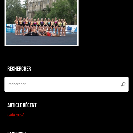
Rechercher
Re
po
Reche
:
Article récent
Gala 2026