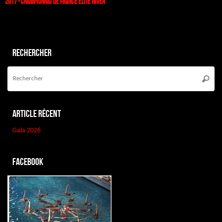
2017 - Championnat de France Elite Hiver
Rechercher
Re
po
Reche
:
Article récent
Gala 2026
Facebook