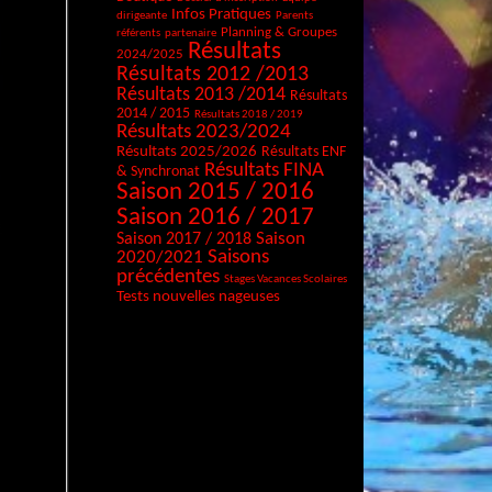
Infos Pratiques
dirigeante
Parents
Planning & Groupes
référents
partenaire
Résultats
2024/2025
Résultats 2012 /2013
Résultats 2013 /2014
Résultats
2014 / 2015
Résultats 2018 / 2019
Résultats 2023/2024
Résultats 2025/2026
Résultats ENF
Résultats FINA
& Synchronat
Saison 2015 / 2016
Saison 2016 / 2017
Saison
Saison 2017 / 2018
Saisons
2020/2021
précédentes
Stages Vacances Scolaires
Tests nouvelles nageuses