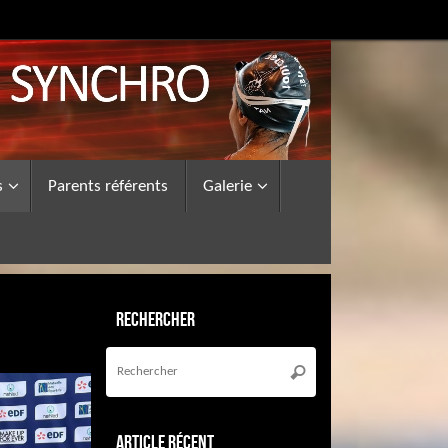
s
Parents référents
Galerie
Rechercher
Recherche
pour
Rechercher
:
Article récent