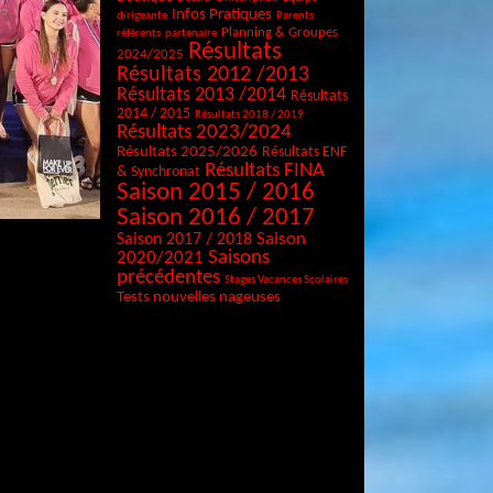
Infos Pratiques
dirigeante
Parents
Planning & Groupes
référents
partenaire
Résultats
2024/2025
Résultats 2012 /2013
Résultats 2013 /2014
Résultats
2014 / 2015
Résultats 2018 / 2019
Résultats 2023/2024
Résultats 2025/2026
Résultats ENF
Résultats FINA
& Synchronat
Saison 2015 / 2016
Saison 2016 / 2017
Saison
Saison 2017 / 2018
Saisons
2020/2021
précédentes
Stages Vacances Scolaires
Tests nouvelles nageuses