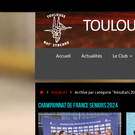
Passer
au
contenu
Passer
Accueil
Actualités
Le Club
au
contenu
Accueil
Résultats
Archive par catégorie "Résultats 2
CHAMPIONNAT DE FRANCE SENIORS 2024