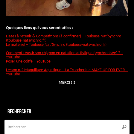
Quelques liens qui vous seront utiles :
Dates à retenir & Compétitions (à confirmer) – Toulouse Nat’Synchro
(toulouse-natsynchro.fr)
Le matériel – Toulouse Nat’Synchro (toulouse-natsynchro.fr)
Comment réussir son chignon en natation artistique (synchronisée) ? –
YouTube
Poser une coiffe – YouTube
Lesson n.2 Maquillage Aquatique – La Truccheria e MAKE UP FOR EVER –
YouTube
MERCI !!!
Rechercher
Re
po
Reche
: