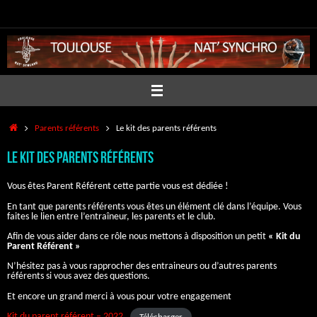
Passer
au
contenu
Accueil
Parents référents
Le kit des parents référents
Le kit des parents référents
Vous êtes Parent Référent cette partie vous est dédiée !
En tant que parents référents vous êtes un élément clé dans l’équipe. Vous
faites le lien entre l’entraîneur, les parents et le club.
Afin de vous aider dans ce rôle nous mettons à disposition un petit
« Kit du
Parent Référent »
N’hésitez pas à vous rapprocher des entraineurs ou d’autres parents
référents si vous avez des questions.
Et encore un grand merci à vous pour votre engagement
Kit du parent référent – 2022
Télécharger