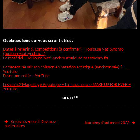
Quelques liens qui vous seront utiles :
Dates à retenir & Compétitions (à confirmer) – Toulouse Nat’Synchro
(toulouse-natsynchro.fr)
Le matériel – Toulouse Nat’Synchro (toulouse-natsynchro.fr)
Comment réussir son chignon en natation artistique (synchronisée) ? –
YouTube
Poser une coiffe – YouTube
Lesson n.2 Maquillage Aquatique – La Truccheria e MAKE UP FOR EVER –
YouTube
MERCI !!!
Rejoignez-nous ! Devenez
Journées d’automne 2022
partenaires