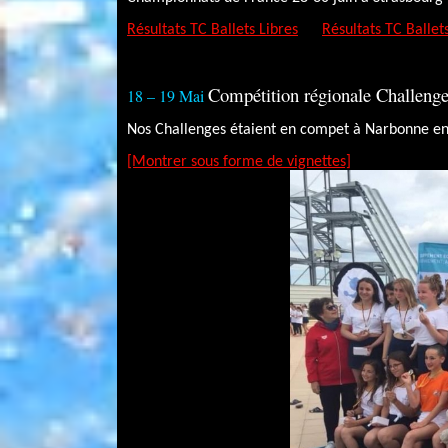
Résultats TC Ballets Libres
Résultats TC Ballet
Compétition régionale Challeng
18 – 19 Mai
Nos Challenges étaient en compet à Narbonne en
[Montrer sous forme de vignettes]