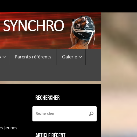
s
Parents référents
Galerie
Rechercher
Recherche
pour
Rechercher
:
es jeunes
Article récent