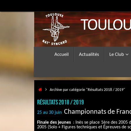
Passer
au
contenu
Passer
Accueil
Actualités
Le Club
au
contenu
Accueil
Archive par catégorie "Résultats 2018 / 2019"
Résultats 2018 / 2019
Championnats de Fran
25 au 30 juin
Finale des jeunes
: Inès se place 1ère des 2005 d
2005 (Solo + Figures techniques et Épreuves de s