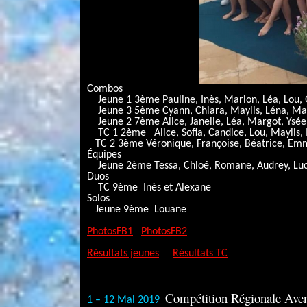
Combos
Jeune 1 3ème Pauline, Inès, Marion, Léa, Lou, 
Jeune 3 5ème Cyann, Chiara, Maylis, Léna, Mario
Jeune 2 7ème Alice, Janelle, Léa, Margot, Ysée
TC 1 2ème Alice, Sofia, Candice, Lou, Maylis, 
TC 2 3ème Véronique, Françoise, Béatrice, Emmie
Équipes
Jeune 2ème Tessa, Chloé, Romane, Audrey, Luc
Duos
TC 9ème Inès et Alexane
Solos
Jeune 9ème Louane
PhotosFB1
PhotosFB2
Résultats jeunes
Résultats TC
Compétition Régionale Aveni
1 – 12 Mai 2019