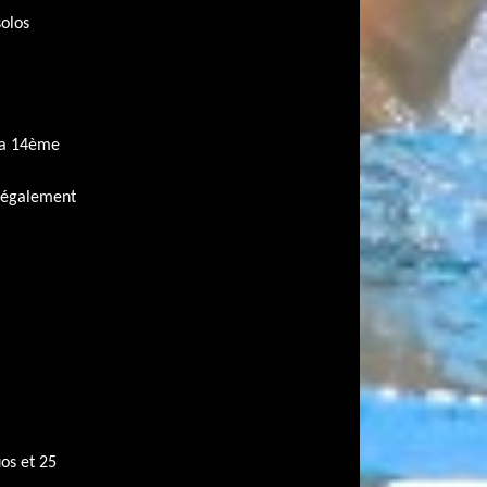
solos
éna 14ème
t également
os et 25