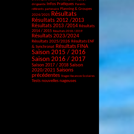
Infos Pratiques
dirigeante
Parents
Planning & Groupes
référents
partenaire
Résultats
2024/2025
Résultats 2012 /2013
Résultats 2013 /2014
Résultats
2014 / 2015
Résultats 2018 / 2019
Résultats 2023/2024
Résultats 2025/2026
Résultats ENF
Résultats FINA
& Synchronat
Saison 2015 / 2016
Saison 2016 / 2017
Saison
Saison 2017 / 2018
Saisons
2020/2021
précédentes
Stages Vacances Scolaires
Tests nouvelles nageuses