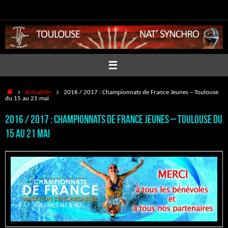
Passer
au
contenu
Accueil
Actualités
2016 / 2017 : Championnats de France Jeunes – Toulouse
du 15 au 21 mai
2016 / 2017 : Championnats de France Jeunes – Toulouse du
15 au 21 mai