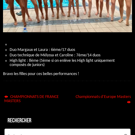
Duo Margaux et Laura : 6ème/17 duos
Duo technique de Mélyssa et Caroline : 7ème/14 duos
High light : 8ème (5ème si on enlève les High light uniquement
composés de juniors)
Bravo les filles pour ces belles performances !
CHAMPIONNATS DE FRANCE
Championnats d’Europe Masters
MASTERS
Rechercher
Re
po