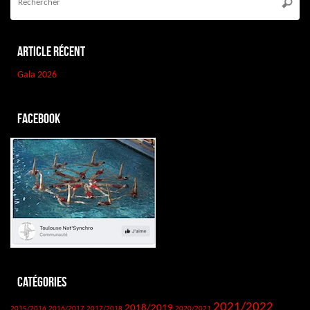
Reche
:
Article récent
Gala 2026
Facebook
Catégories
2021/2022
2018/2019
2015/2016
2016/2017
2017/2018
2020/2021