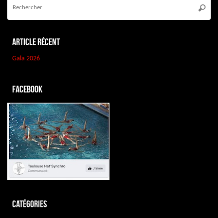
po
Reche
:
Article récent
Gala 2026
Facebook
Catégories