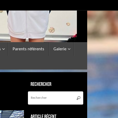
s
Parents référents
Galerie
Rechercher
Recherche
pour
Rechercher
:
Article récent