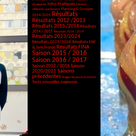
Infos Pratiques
dirigeante
Parents
Planning & Groupes
référents
partenaire
Résultats
2024/2025
Résultats 2012 /2013
Résultats 2013 /2014
Résultats
2014 / 2015
Résultats 2018 / 2019
Résultats 2023/2024
Résultats 2025/2026
Résultats ENF
Résultats FINA
& Synchronat
Saison 2015 / 2016
Saison 2016 / 2017
Saison
Saison 2017 / 2018
Saisons
2020/2021
précédentes
Stages Vacances Scolaires
Tests nouvelles nageuses