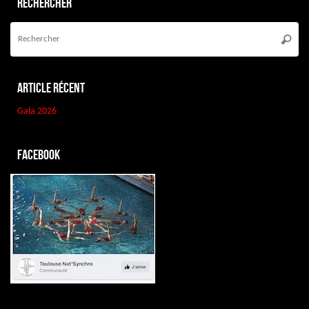
Rechercher
Re
po
Reche
:
Article récent
Gala 2026
Facebook