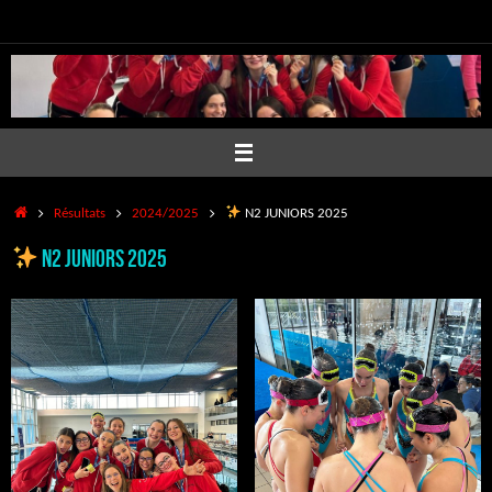
Passer
au
contenu
Accueil
Résultats
2024/2025
N2 JUNIORS 2025
N2 JUNIORS 2025