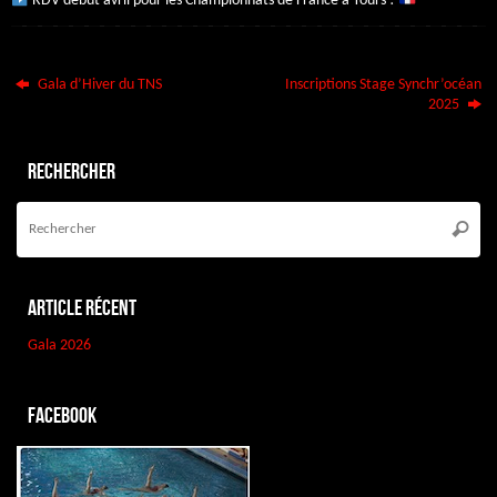
RDV début avril pour les Championnats de France à Tours !
Gala d’Hiver du TNS
Inscriptions Stage Synchr’océan
2025
Rechercher
Re
po
Reche
:
Article récent
Gala 2026
Facebook