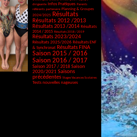
Infos Pratiques
dirigeante
Parents
Planning & Groupes
référents
partenaire
Résultats
2024/2025
Résultats 2012 /2013
Résultats 2013 /2014
Résultats
2014 / 2015
Résultats 2018 / 2019
Résultats 2023/2024
Résultats 2025/2026
Résultats ENF
Résultats FINA
& Synchronat
Saison 2015 / 2016
Saison 2016 / 2017
Saison
Saison 2017 / 2018
Saisons
2020/2021
précédentes
Stages Vacances Scolaires
Tests nouvelles nageuses