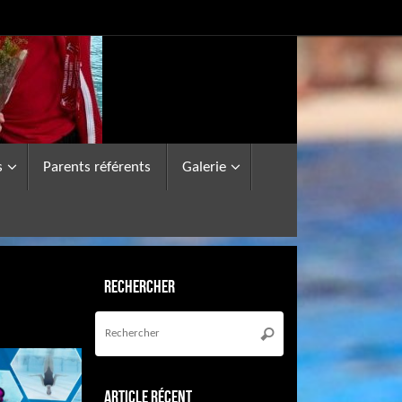
s
Parents référents
Galerie
Rechercher
Recherche
pour
Rechercher
:
Article récent