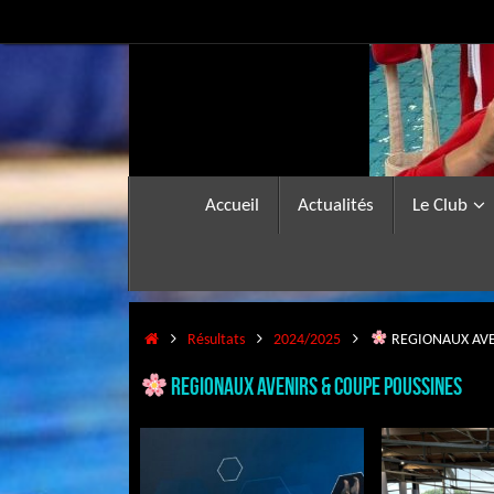
Passer
au
contenu
Passer
Accueil
Actualités
Le Club
au
contenu
Accueil
Résultats
2024/2025
REGIONAUX AVE
REGIONAUX AVENIRS & COUPE POUSSINES