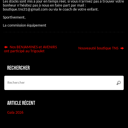
Les stocks sont mis à jour en temps réel, si vous n’arrivez pas à trouver votre
bonheur n’hésitez pas à nous en faire part par mail :
boutique.tns31@gmail.com ou via le coach de votre enfant.
Sportivement,
La commission équipement
Nos BENJAMINES et AVENIRS
Nouveauté boutique TNS
ont participé au Trigoulet
Rechercher
Re
po
Reche
:
Article récent
Gala 2026