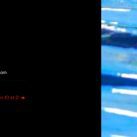
.com
es JO et D