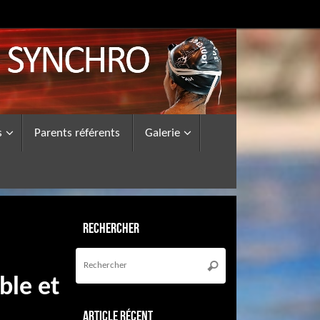
s
Parents référents
Galerie
Rechercher
Recherche
pour
Rechercher
:
ble et
Article récent