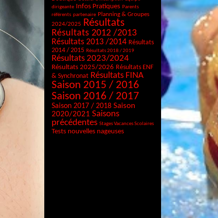
Infos Pratiques
dirigeante
Parents
Planning & Groupes
référents
partenaire
Résultats
2024/2025
Résultats 2012 /2013
Résultats 2013 /2014
Résultats
2014 / 2015
Résultats 2018 / 2019
Résultats 2023/2024
Résultats 2025/2026
Résultats ENF
Résultats FINA
& Synchronat
Saison 2015 / 2016
Saison 2016 / 2017
Saison
Saison 2017 / 2018
Saisons
2020/2021
précédentes
Stages Vacances Scolaires
Tests nouvelles nageuses