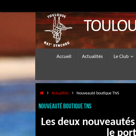
Passer
au
contenu
Passer
Accueil
Actualités
Le Club
au
contenu
Accueil
Actualités
Nouveauté boutique TNS
Nouveauté boutique TNS
Les deux nouveautés d
le por