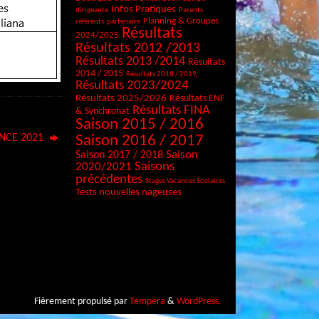
Infos Pratiques
dirigeante
Parents
Planning & Groupes
référents
partenaire
Résultats
2024/2025
Résultats 2012 /2013
Résultats 2013 /2014
Résultats
2014 / 2015
Résultats 2018 / 2019
Résultats 2023/2024
Résultats 2025/2026
Résultats ENF
Résultats FINA
& Synchronat
Saison 2015 / 2016
NCE 2021
Saison 2016 / 2017
Saison
Saison 2017 / 2018
Saisons
2020/2021
précédentes
Stages Vacances Scolaires
Tests nouvelles nageuses
Fièrement propulsé par
Tempera
&
WordPress.