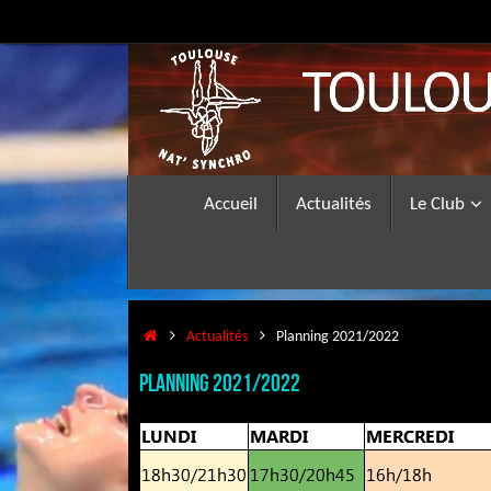
Passer
au
contenu
Passer
Accueil
Actualités
Le Club
au
contenu
Accueil
Actualités
Planning 2021/2022
Planning 2021/2022