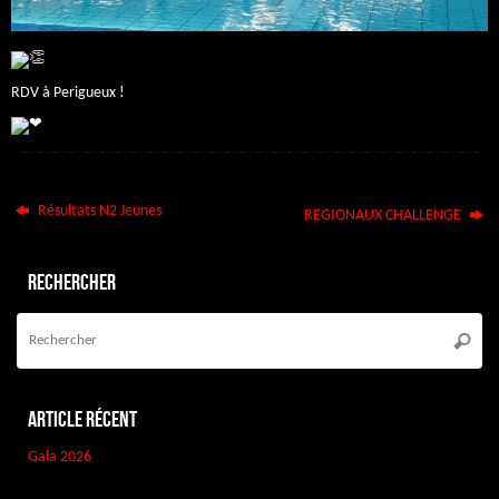
RDV à Perigueux !
Résultats N2 Jeunes
REGIONAUX CHALLENGE
Rechercher
Re
po
Reche
:
Article récent
Gala 2026