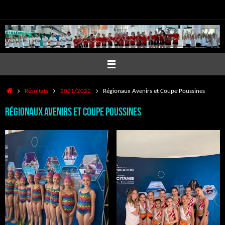
Passer
au
contenu
Accueil
Résultats
2021/2022
Régionaux Avenirs et Coupe Poussines
Régionaux Avenirs et Coupe Poussines