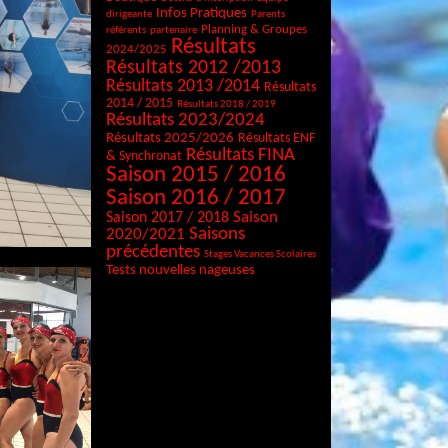
Infos Pratiques
dirigeante
Parents
Planning & Groupes
référents
partenaire
Résultats
2024/2025
Résultats 2012 /2013
Résultats 2013 /2014
Résultats
2014 / 2015
Résultats 2018 / 2019
Résultats 2023/2024
Résultats 2025/2026
Résultats ENF
Résultats FINA
& Synchronat
Saison 2015 / 2016
Saison 2016 / 2017
Saison
Saison 2017 / 2018
Saisons
2020/2021
précédentes
Stages Vacances Scolaires
Tests nouvelles nageuses