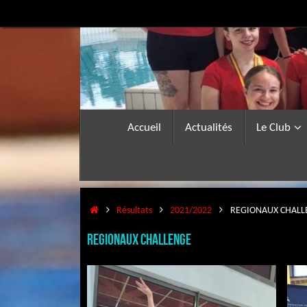
Passer
au
contenu
Passer
Accueil
Actualités
Le Club
au
contenu
Accueil
Résultats
2021/2022
REGIONAUX CHALL
REGIONAUX CHALLENGE